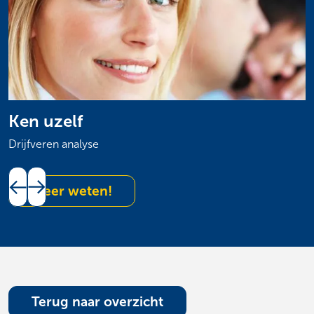
Ken uzelf
T
Drijfveren analyse
B
Meer weten!
Terug naar overzicht