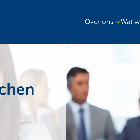
Over ons
Wat w
achen