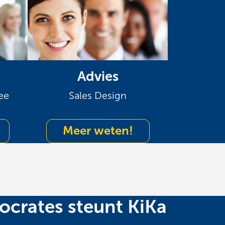
Advies
ee
Sales Design
Meer weten!
ocrates steunt KiKa