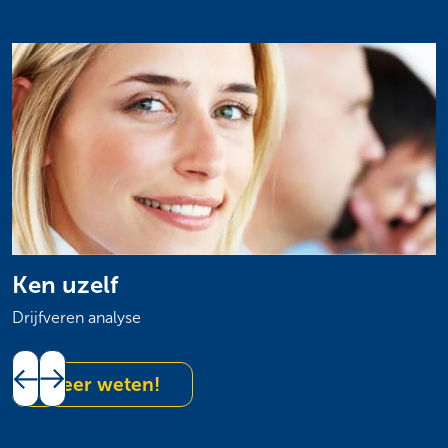
Ken uzelf
T
Drijfveren analyse
B
Meer weten!