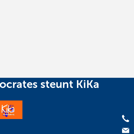
ocrates steunt KiKa
Bel
Mai