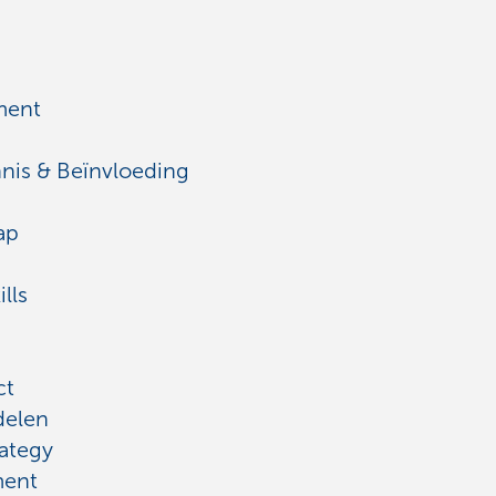
ment
nis & Beïnvloeding
ap
lls
ct
delen
ategy
ment