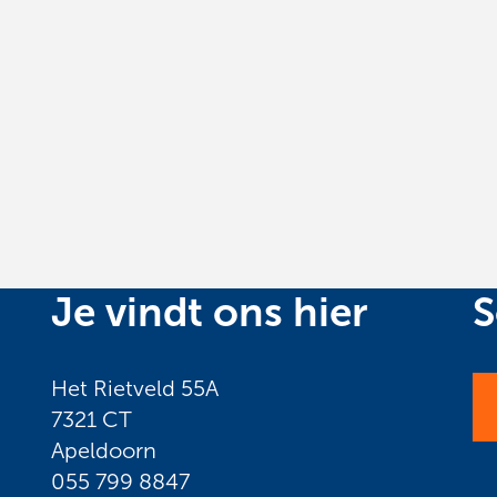
Je vindt ons hier
S
Het Rietveld 55A
7321 CT
Apeldoorn
055 799 8847